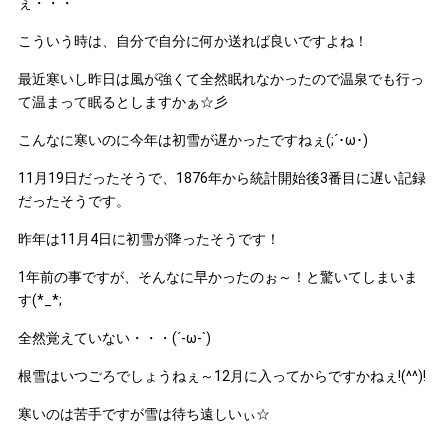
ぇ・・・
こういう時は、自分で自分に何か送れば良いですよね！
最近寒いし昨日は風が強くて全然眠れなかったので温泉でも行っ
て温まって眠るとしますかぁ☆彡
こんなに寒いのに今年は初雪が遅かったですねぇ(;´･ω･)
11月19日だったそうで、1876年から統計開始後3番目に遅い記録
だったそうです。
昨年は11月4日に初雪が降ったそうです！
1年前の事ですが、そんなに早かったのぉ～！と驚いてしまいま
す(*_*;
全然覚えていない・・・(´-ω-`)
根雪はいつごろでしょうねぇ～12月に入ってからですかねぇ!(^^)!
寒いのは苦手ですが雪は待ち遠しいぃ☆