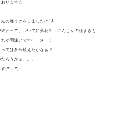
ております☆
んの種まきをしました(^^♪
が終わって、ついでに落花生・にんじんの種まきも
が間違いです(`・ω・´)
至っては多分植えたかなぁ？
のだろうかぁ。。。
*’ω’*)