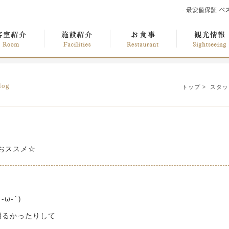
log
トップ
>
スタッ
おススメ☆
ω-`)
明るかったりして