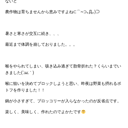
ないと
農作物は育ちませんから恵みですよね⊂⌒~⊃｡Д｡)⊃
暑さと寒さが交互に続き、、、
最近まで体調を崩しておりました。。。
喉をやられてしまい、咳き込み過ぎて肋骨折れた？くらいまでい
きました(´;ω;｀)
喉に狙いを決めてブロックしようと思い、昨夜は野菜も摂れるポ
トフを作りました！！
鍋が小さすぎて、ブロッコリーが入らなかったのが反省点です。
楽しく、美味しく、作れたのでよかたです