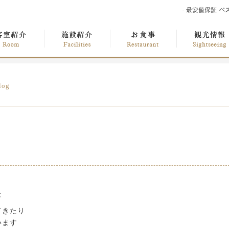
log
た
てきたり
います