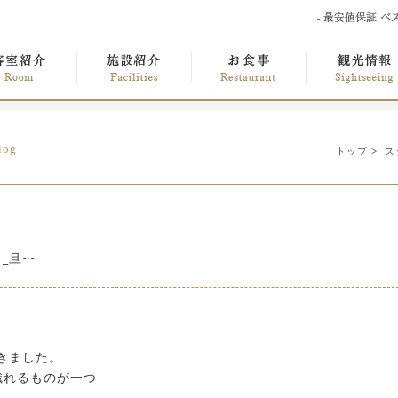
log
トップ
>
ス
_旦~~
きました。
織れるものが一つ