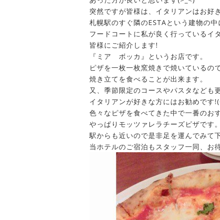
突然ですが皆様は、イタリアンはお好き
札幌駅のすぐ隣のESTAという建物の中
フードコートに私が良く行っているイ
皆様にご紹介します!
『ミア ボッカ』というお店です。
ピザを一枚一枚窯焼きで焼いているの
焼き立てを食べることが出来ます。
又、季節限定のコースやパスタなども
イタリアンが好きな方にはお勧めです!(^
色々なピザを食べてきた中で一番のお
やっぱりモッツァレラチーズピザです
駅からも近いので是非足を運んでみて下さ
当ホテルのご宿泊もスタッフ一同、お