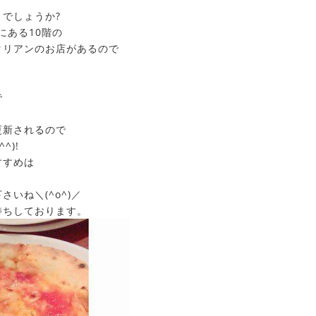
でしょうか?
にある10階の
タリアンのお店があるので
で
更新されるので
^)!
すすめは
。
いね＼(^o^)／
待ちしております。