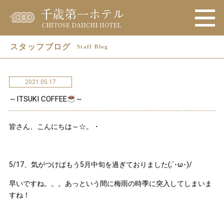
スタッフブログ
Staff Blog
2021.05.17
～ITSUKI COFFEE
～
皆さん、こんにちは～☆。・
5/17、気がつけばもう5月中旬を過ぎておりました(;´･ω･)/
早いですね。。。あっという間に梅雨の時季に突入してしまいま
すね！