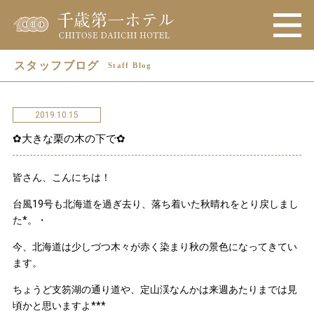
スタッフブログ
Staff Blog
2019.10.15
✿大きな栗の木の下で✿
皆さん、こんにちは！
台風19号も北海道を過ぎ去り、落ち着いた秋晴れをとり戻しまし
た*。・
今、北海道は少しづつ木々が赤く染まり秋の景色になってきてい
ます。
ちょうど支笏湖の通り道や、定山渓なんかは来週あたりまでは見
頃かと思いますよ***