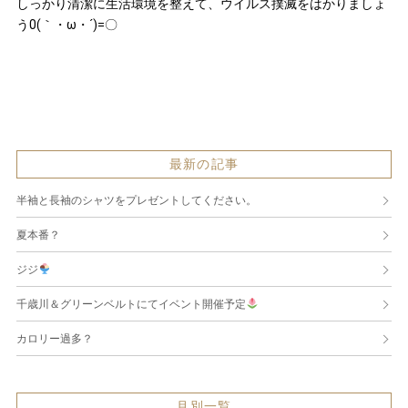
しっかり清潔に生活環境を整えて、ウイルス撲滅をはかりましょ
う0(｀・ω・´)=〇
最新の記事
半袖と長袖のシャツをプレゼントしてください。
夏本番？
ジジ
千歳川＆グリーンベルトにてイベント開催予定
カロリー過多？
月別一覧