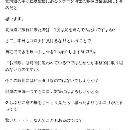
北海道の羊ヶ丘展望台にあるクラーク博士の銅像は全国的にも有
名だと
思います。
北海道に旅行に来た際は、1度は足を運んでみたいですよね♪
さて、本日もコロナに負けるな
ということで、
自宅でできる暇つぶし☆を1つ紹介します٩(ˊᗜˋ*)و
『お掃除』は時間に追われている中ではなかなか本格的に取り組
めないものですが、
今この時期にはピッタリなのではないでしょうか？
部屋の換気一つでもコロナ対策にはよろしいかと☆
久しぶりに窓の柵をじっくり見たら、思ったよりもホコリがたま
ってて
驚いた・・・。なんてこともあるのでは？