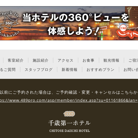
客室紹介
施設紹介
アクセス
お食事
観光情報
ご宿
るご質問
スタッフブログ
新着情報
おすすめプラン
お問い
3日 以前にご予約された場合は、
ご予約確認・変更・キャンセルはこちらか
tps://www.489pro.com/asp/member/index.asp?su=01161866&lan=