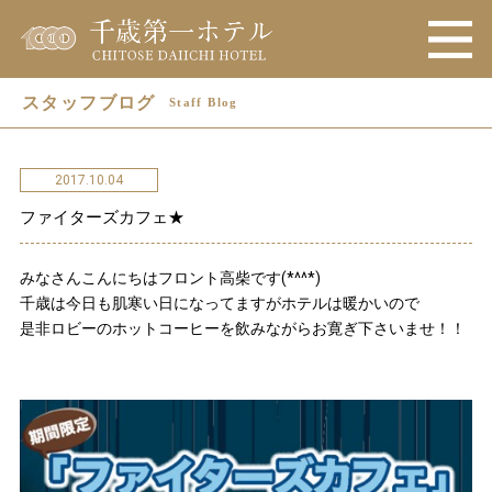
スタッフブログ
Staff Blog
2017.10.04
ファイターズカフェ★
みなさんこんにちはフロント高柴です(*^^*)
千歳は今日も肌寒い日になってますがホテルは暖かいので
是非ロビーのホットコーヒーを飲みながらお寛ぎ下さいませ！！