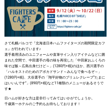
さて札幌パルコで『北海道日本ハムファイターズの期間限定カフ
ェ』が行われています♪
選手着用済みのユニフォームや直筆サイン入りアイテムなどに囲
まれた空間で、中田選手の母の味を再現した「中田家おふくろの
味そば飯～広島出身だけど～」(1280円+税)のほか、西川選手の
「ハルキストのためのアボカドサンド～みんなで食べるぞ～」
(1280円+税)、大谷選手の「翔平好物のブリュレクレープ“たまに
はいいんです”」(890円+税)など11種類のメニューがあるそうで
す★
日ハムが好きな方は是非行ってみてはいかがでしょうか。
千歳第一ホテルのご予約もお待ちしております！