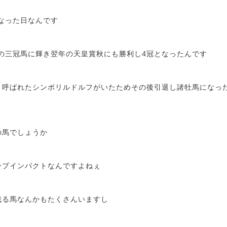
になった日なんです
目の三冠馬に輝き翌年の天皇賞秋にも勝利し4冠となったんです
と呼ばれたシンボリルドルフがいたためその後引退し諸牡馬になっ
の馬でしょうか
ープインパクトなんですよねぇ
残る馬なんかもたくさんいますし