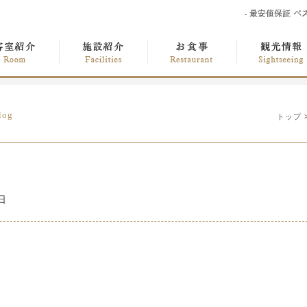
log
トップ
日