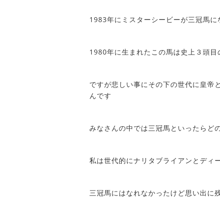
1983年にミスターシービーが三冠馬
1980年に生まれたこの馬は史上３頭
ですが悲しい事にその下の世代に皇帝
んです
みなさんの中では三冠馬といったらど
私は世代的にナリタブライアンとディ
三冠馬にはなれなかったけど思い出に