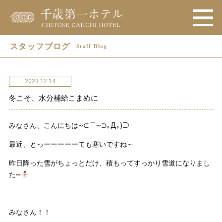
スタッフブログ
Staff Blog
2023.12.14
冬こそ、水分補給こまめに
みなさん、こんにちは~⊂⌒~⊃｡Д｡)⊃
最近、とっーーーーーても寒いですね～
昨日降った雪がちょっとだけ、積もってすっかり雪道になりまし
た~
みなさん！！