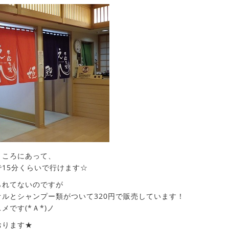
ところにあって、
15分くらいで行けます☆
られてないのですが
ルとシャンプー類がついて320円で販売しています！
です(*Ａ*)ノ
おります★