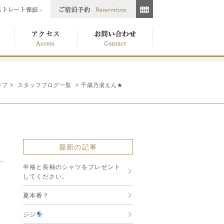
ップ
>
スタッフブログ一覧
> 千歳乃湯えん★
最新の記事
半袖と長袖のシャツをプレゼント
してください。
夏本番？
ジジ