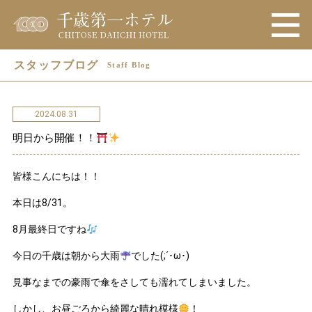
スタッフブログ
Staff Blog
2024.08.31
明日から開催！！
皆様こんにちは！！
本日は8/31。
8月最終日ですね
今日の千歳は朝から大雨
でした(;´･ω･)
見事なまでの豪雨で傘をさしても濡れてしまいました。
しかし、お昼ごろから綺麗な晴れ模様
！