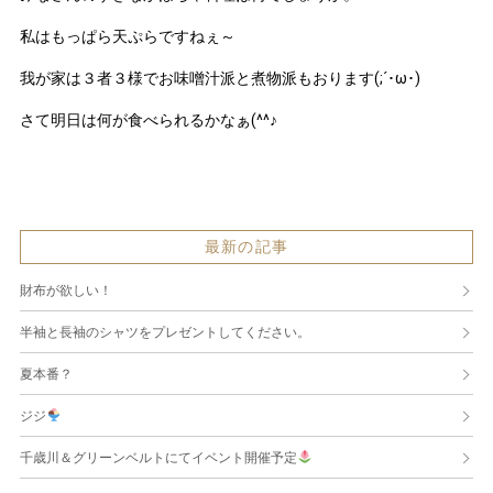
私はもっぱら天ぷらですねぇ～
我が家は３者３様でお味噌汁派と煮物派もおります(;´･ω･)
さて明日は何が食べられるかなぁ(^^♪
最新の記事
財布が欲しい！
半袖と長袖のシャツをプレゼントしてください。
夏本番？
ジジ
千歳川＆グリーンベルトにてイベント開催予定