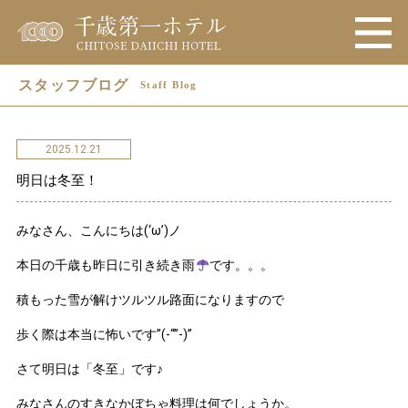
スタッフブログ
Staff Blog
2025.12.21
明日は冬至！
みなさん、こんにちは(‘ω’)ノ
本日の千歳も昨日に引き続き雨
です。。。
積もった雪が解けツルツル路面になりますので
歩く際は本当に怖いです”(-“”-)”
さて明日は「冬至」です♪
みなさんのすきなかぼちゃ料理は何でしょうか。