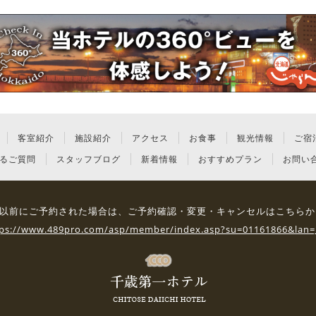
客室紹介
施設紹介
アクセス
お食事
観光情報
ご宿
るご質問
スタッフブログ
新着情報
おすすめプラン
お問い
3日 以前にご予約された場合は、
ご予約確認・変更・キャンセルはこちらか
tps://www.489pro.com/asp/member/index.asp?su=01161866&lan=