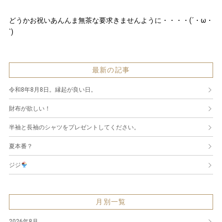
どうかお祝いあんんま無茶な要求きませんように・・・・(´・ω・
`)
最新の記事
令和8年8月8日。縁起が良い日。
財布が欲しい！
半袖と長袖のシャツをプレゼントしてください。
夏本番？
ジジ
月別一覧
2026年8月