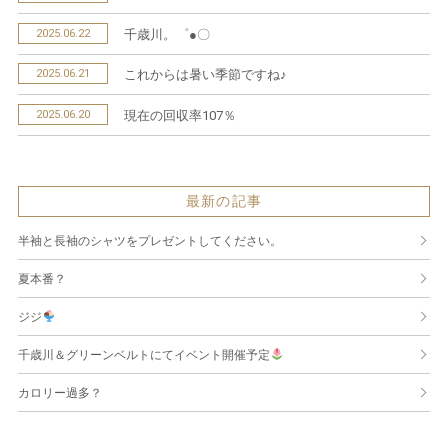
2025.06.22
千歳川。゜●〇
2025.06.21
これからは暑い季節ですね♪
2025.06.20
現在の回収率107％
最新の記事
半袖と長袖のシャツをプレゼントしてください。
夏本番？
ジジ
千歳川＆グリーンベルトにてイベント開催予定
カロリー過多？