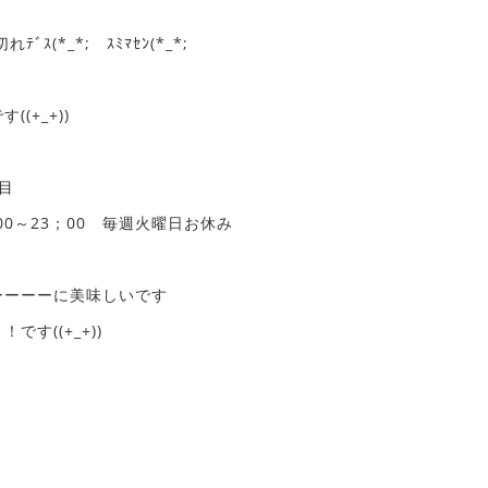
ｽ(*_*; ｽﾐﾏｾﾝ(*_*;
(+_+))
目
：00～23；00 毎週火曜日お休み
ーーーーに美味しいです
す((+_+))