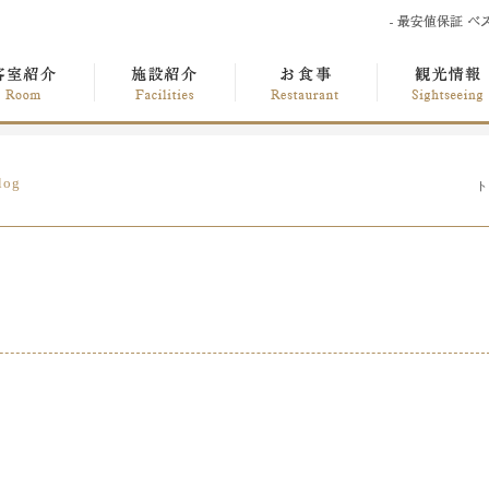
log
ト