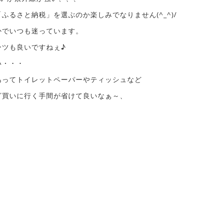
るさと納税」を選ぶのか楽しみでなりません(^_^)/
かでいつも迷っています。
ーツも良いですねぇ♪
い・・・
あってトイレットペーパーやティッシュなど
ざ買いに行く手間が省けて良いなぁ～、