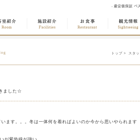
log
トップ
>
スタッ
きました☆
ています。。。冬は一体何を着ればよいのか今から思いやられます
たいが紫外線が強い、、、