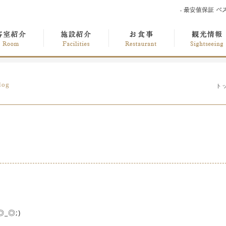
log
ト
_◎;)