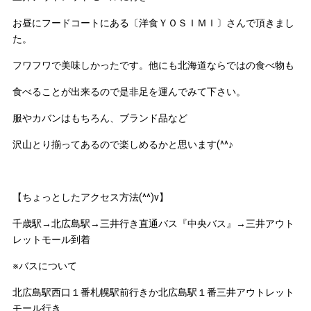
お昼にフードコートにある〔洋食ＹＯＳＩＭＩ〕さんで頂きまし
た。
フワフワで美味しかったです。他にも北海道ならではの食べ物も
食べることが出来るので是非足を運んでみて下さい。
服やカバンはもちろん、ブランド品など
沢山とり揃ってあるので楽しめるかと思います(^^♪
【ちょっとしたアクセス方法(^^)v】
千歳駅→北広島駅→三井行き直通バス『中央バス』→三井アウト
レットモール到着
※バスについて
北広島駅西口１番札幌駅前行きか北広島駅１番三井アウトレット
モール行き