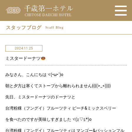
スタッフブログ
Staff Blog
2024.11.25
ミスタードーナツ
みなさん、こんにちはヾ(•ω•`)o
朝と夕方は寒くてストーブから離れられません{{{(>_<)}}}
先日、ミスタードーナツのドーナツと
台湾粉粿（フングイ）フルーツティ ピーチ&ミックスベリー
を食べたのですが美味しすぎましたヾ(≧▽≦*)o
台湾粉粿（フングイ）フルーツティは マンゴー&パッションフル