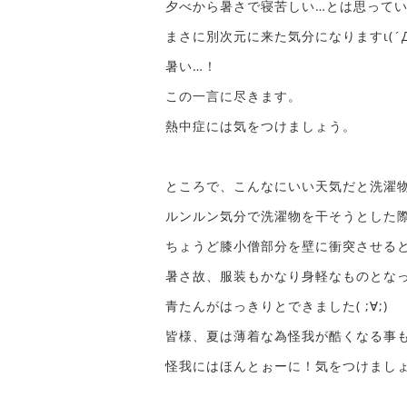
夕べから暑さで寝苦しい…とは思って
まさに別次元に来た気分になりますι(´Д
暑い…！
この一言に尽きます。
熱中症には気をつけましょう。
ところで、こんなにいい天気だと洗濯
ルンルン気分で洗濯物を干そうとした
ちょうど膝小僧部分を壁に衝突させる
暑さ故、服装もかなり身軽なものとな
青たんがはっきりとできました( ;∀;)
皆様、夏は薄着な為怪我が酷くなる事
怪我にはほんとぉーに！気をつけまし