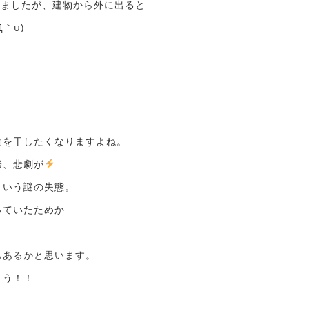
いましたが、建物から外に出ると
｀υ)
物を干したくなりますよね。
際、悲劇が
という謎の失態。
っていたためか
もあるかと思います。
ょう！！