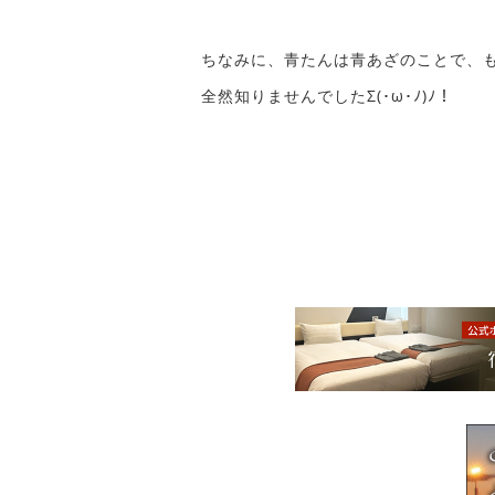
ちなみに、青たんは青あざのことで、
全然知りませんでしたΣ(･ω･ﾉ)ﾉ！